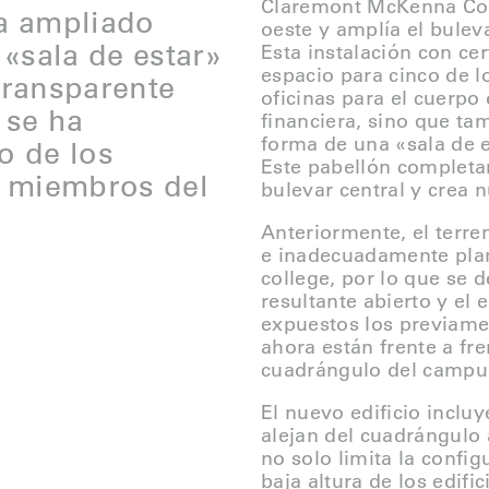
Claremont McKenna Coll
ra ampliado
oeste y amplía el buleva
«sala de estar»
Esta instalación con ce
espacio para cinco de lo
transparente
oficinas para el cuerpo
 se ha
financiera, sino que t
forma de una «sala de e
o de los
Este pabellón completam
os miembros del
bulevar central y crea 
Anteriormente, el terre
e inadecuadamente plan
college, por lo que se d
resultante abierto y el 
expuestos los previamen
ahora están frente a f
cuadrángulo del campu
El nuevo edificio inclu
alejan del cuadrángulo 
no solo limita la config
baja altura de los edif