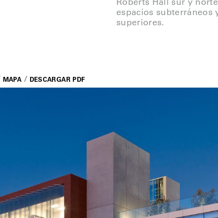
Roberts Hall sur y norte
espacios subterráneos y
superiores.
MAPA
DESCARGAR PDF