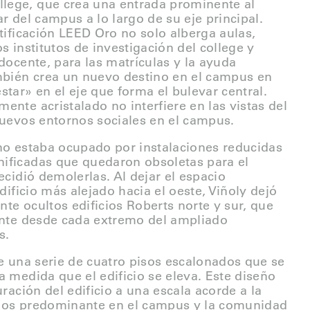
ege, que crea una entrada prominente al
r del campus a lo largo de su eje principal.
rtificación LEED Oro no solo alberga aulas,
s institutos de investigación del college y
 docente, para las matrículas y la ayuda
ambién crea un nuevo destino en el campus en
star» en el eje que forma el bulevar central.
ente acristalado no interfiere en las vistas del
nuevos entornos sociales en el campus.
no estaba ocupado por instalaciones reducidas
ificadas que quedaron obsoletas para el
ecidió demolerlas. Al dejar el espacio
edificio más alejado hacia el oeste, Viñoly dejó
te ocultos edificios Roberts norte y sur, que
rente desde cada extremo del ampliado
s.
ye una serie de cuatro pisos escalonados que se
a medida que el edificio se eleva. Este diseño
uración del edificio a una escala acorde a la
icios predominante en el campus y la comunidad