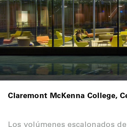
Claremont McKenna College, Ce
Los volúmenes escalonados del