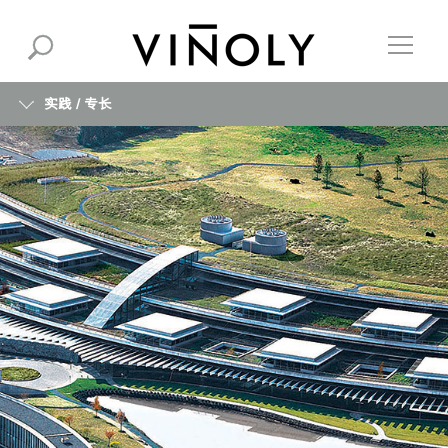
实践 /
专长
简介
专长
信息
机构