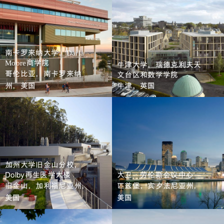
南卡罗来纳大学，
Darla
商学院
Moore
牛津大学，瑞德克利夫天
哥伦比亚，南卡罗来纳
文台区和数学学院
州，美国
牛津，英国
加州大学旧金山分校，
Dolby再生医学大楼
大卫·劳伦斯会议中心
旧金山，加利福尼亚州，
匹兹堡，宾夕法尼亚州，
美国
美国